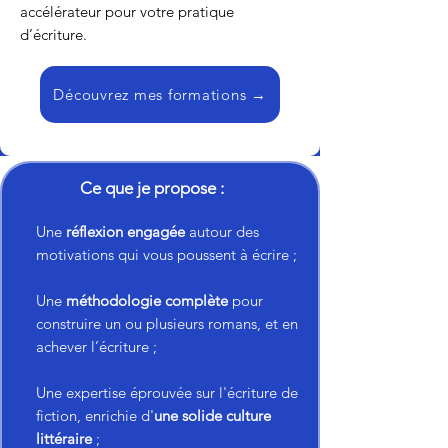
accélérateur pour votre pratique
d’écriture.
Découvrez mes formations →
Ce que je propose :
Une
réflexion engagée
autour des
motivations qui vous poussent à écrire ;
Une
méthodologie complète
pour
construire un ou plusieurs romans, et en
achever l’écriture ;
Une expertise éprouvée sur l'écriture de
fiction, enrichie d'
une solide culture
littéraire
;