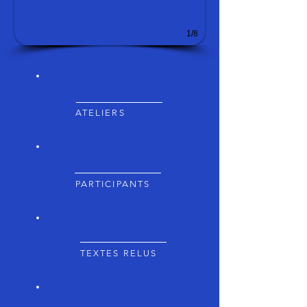
1/8
450+
ATELIERS
2300+
PARTICIPANTS
540+
TEXTES RELUS
5/5