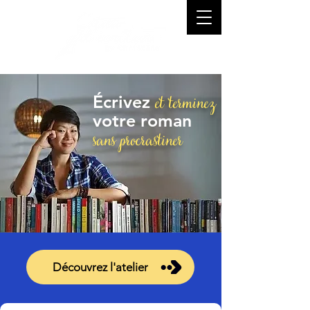
et terminez
Écrivez
votre roman
sans procrastiner
Découvrez l'atelier