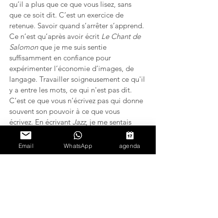
qu’il a plus que ce que vous lisez, sans 
que ce soit dit. C’est un exercice de 
retenue. Savoir quand s’arrêter s’apprend. 
Ce n’est qu’après avoir écrit 
Le Chant de 
Salomon
 que je me suis sentie 
suffisamment en confiance pour 
expérimenter l’économie d’images, de 
langage. Travailler soigneusement ce qu'il 
y a entre les mots, ce qui n'est pas dit. 
C’est ce que vous n’écrivez pas qui donne 
souvent son pouvoir à ce que vous 
écrivez. En écrivant 
Jazz
, je me sentais 
comme un musicien de jazz, c’est-à-dire 
quelqu'un qui pratique sans relâche pour 
Email
WhatsApp
agenda
pouvoir donner à son art une apparence 
gracieuse et sans effort. L'art n'apparaît 
naturel et élégant que grâce à une 
pratique constante et à l’application de 
ses techniques formelles. L’auteur ne doit 
pas rassasier le lecteur. Le sentiment de 