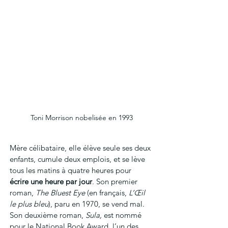
Toni Morrison nobelisée en 1993
Mère célibataire, elle élève seule ses deux 
enfants, cumule deux emplois, et se lève 
tous les matins à quatre heures pour 
écrire une heure par jour
. Son premier 
roman, 
The Bluest Eye 
(en français, 
L’Œil 
le plus bleu
), paru en 1970, se vend mal. 
Son deuxième roman, 
Sula, 
est nommé 
pour le National Book Award, l’un des 