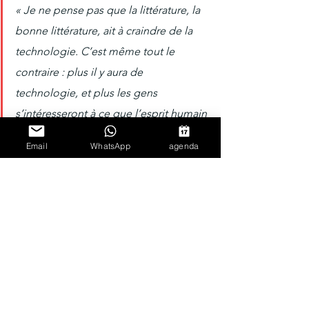
« Je ne pense pas que la littérature, la 
bonne littérature, ait à craindre de la 
technologie. C’est même tout le 
contraire : plus il y aura de 
technologie, et plus les gens 
s’intéresseront à ce que l’esprit humain 
est capable de produire sans l’aide de 
Email
WhatsApp
agenda
la technologie. » 
INTERVIEWEUR
Certains intellectuels du moment – je 
pense notamment à Marshall McLuhan – 
estiment que la littérature telle que nous 
la connaissons depuis des siècles est un 
anachronisme, qu’elle est en voie de 
disparition. La lecture de romans, 
estiment-ils, sera bientôt une chose du 