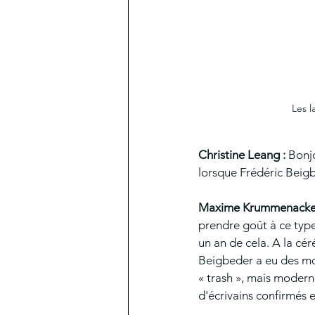
Les l
Christine Leang :
 Bonj
lorsque Frédéric Beigb
Maxime Krummenacker
prendre goût à ce type
un an de cela. A la cé
Beigbeder a eu des mo
« 
trash 
»
, mais moderne
d'écrivains confirmés 