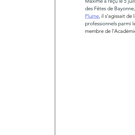
Maxime 
a reçu le 5 jui
des Fêtes de Bayonne, 
Plume
, il s'agissait d
professionnels parmi le
membre de l’Académie