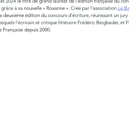
llet 2024
le titre de grand lauréat de l’édition française du
 con
grâce à sa 
nouvelle « Roxanne »
. Créé par l'association 
Le Ba
e la deuxième édition du c
oncours d'écriture, réunissant un jury
squels l'écrivain et critique littéraire Frédéric Beigbeder, et 
 Française depuis 2000.