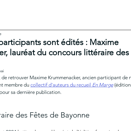
LE BLOG
LES PROCHAINS ATEL
e
articipants sont édités : Maxime
 lauréat du concours littéraire des
ai
e retrouver Maxime Krummenacker, ancien participant de no
ent membre du 
collectif d'auteurs du recueil 
En Marge
(édition
 pour sa dernière publication. 
raire des Fêtes de Bayonne