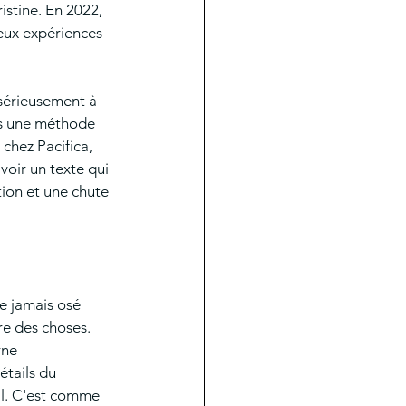
istine. En 2022, 
eux expériences 
 sérieusement à 
uis une méthode 
 chez Pacifica, 
voir un texte qui 
tion et une chute 
je jamais osé 
re des choses. 
rne 
tails du 
al. C'est comme 