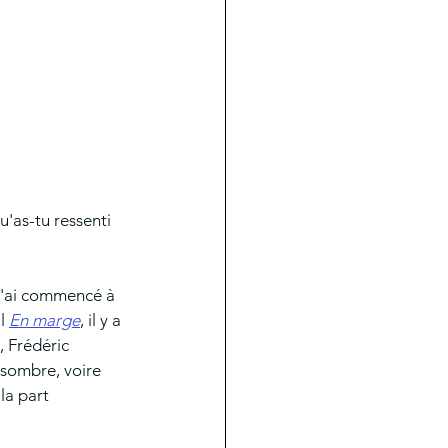
'as-tu ressenti 
J'ai commencé à 
l 
En marge
, il y a 
 Frédéric 
sombre, voire 
la part 