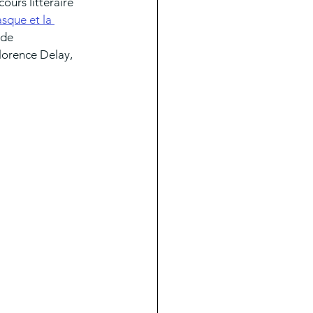
cours littéraire 
sque et la 
 de 
Florence Delay, 