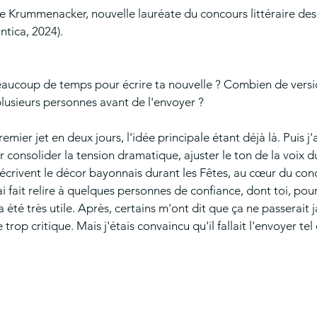
 Krummenacker, nouvelle lauréate du concours littéraire des
ntica, 2024).
eaucoup de temps pour écrire ta nouvelle ? Combien de versio
à plusieurs personnes avant de l'envoyer ? 
premier jet en deux jours, l'idée principale étant déjà là. Puis j'
ur consolider la tension dramatique, ajuster le ton de la voix 
 décrivent le décor bayonnais durant les Fêtes, au cœur du con
l'ai fait relire à quelques personnes de confiance, dont toi, pour 
 été très utile. Après, certains m'ont dit que ça ne passerait ja
trop critique. Mais j'étais convaincu qu'il fallait l'envoyer tel q