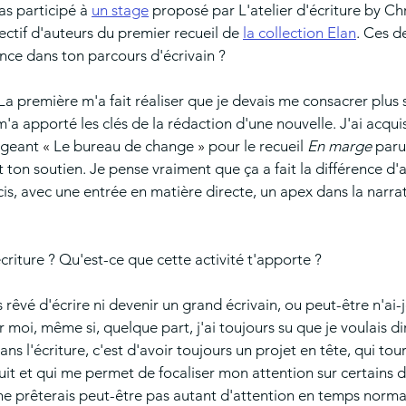
as participé à 
un stage
 proposé par L'atelier d'écriture by Chr
lectif d'auteurs du premier recueil de 
la collection Elan
. Ces d
ence dans ton parcours d'écrivain ?
La première m'a fait réaliser que je devais me consacrer plus
 m'a apporté les clés de la rédaction d'une nouvelle. J'ai acq
igeant 
« 
Le bureau de change
»
 pour le recueil 
En marge 
paru
et ton soutien. Je pense vraiment que ça a fait la différence d'a
écis, avec une entrée en matière directe, un apex dans la narra
écriture ? Qu'est-ce que cette activité t'apporte ?
s rêvé d'écrire ni devenir un grand écrivain, ou peut-être n'ai-
 moi, même si, quelque part, j'ai toujours su que je voulais di
ans l'écriture, c'est d'avoir toujours un projet en tête, qui tou
t et qui me permet de focaliser mon attention sur certains dé
ne prêterais peut-être pas autant d'attention en temps norm