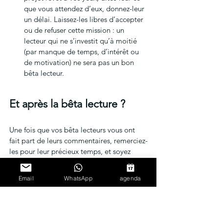
que vous attendez d’eux, donnez-leur 
un délai. Laissez-les libres d’accepter 
ou de refuser cette mission : un 
lecteur qui ne s’investit qu’à moitié 
(par manque de temps, d’intérêt ou 
de motivation) ne sera pas un bon 
bêta lecteur.
Et après la bêta lecture ?
Une fois que vos bêta lecteurs vous ont 
fait part de leurs commentaires, remerciez-
les pour leur précieux temps, et soyez 
ouverts à toutes leurs critiques 
constructives. Même si certaines 
Email
WhatsApp
agenda
remarques ne sont pas agréables à 
entendre, elles sont toujours destinées à 
vous faire progresser.