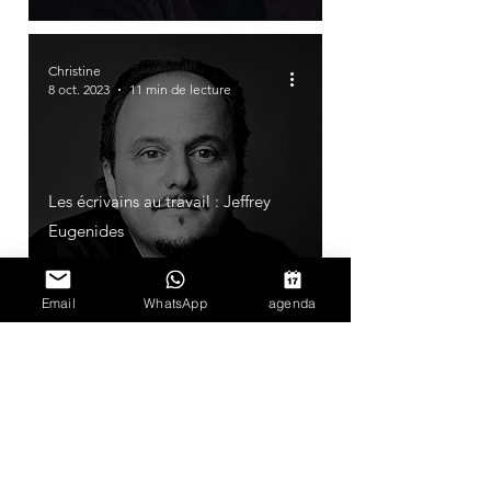
Christine
8 oct. 2023
11 min de lecture
Les écrivains au travail : Jeffrey
Eugenides
Email
WhatsApp
agenda
Christine
16 sept. 2023
6 min de lecture